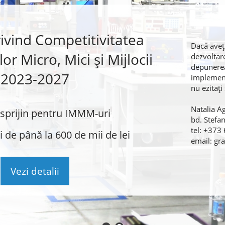
rivind Competitivitatea
Dacă aveți
or Micro, Mici și Mijlocii
dezvoltare
depunerea
2023-2027
implementa
nu ezitaț
Natalia A
sprijin pentru IMMM-uri
bd. Stefa
tel: +373
 de până la 600 de mii de lei
email: g
Vezi detalii