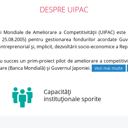
DESPRE UIPAC
 Mondiale de Ameliorare a Competitivităţii (UIPAC) este o
 25.08.2005) pentru gestionarea fondurilor acordate Guve
antreprenorial și, implicit, dezvoltării socio-economice a Rep
succes un prim-proiect pilot de ameliorare a competitivit
tare (Banca Mondială) și Guvernul Japoniei.
Vezi mai multe
Capacități
instituționale sporite