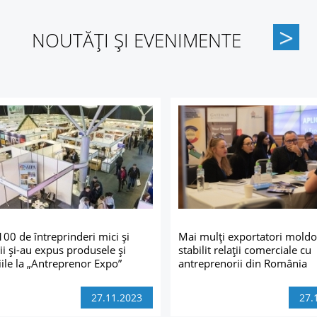
NOUTĂȚI ȘI EVENIMENTE
100 de întreprinderi mici și
Mai mulți exportatori moldo
ii și-au expus produsele și
stabilit relații comerciale cu
iile la „Antreprenor Expo”
antreprenorii din România
27.11.2023
27.