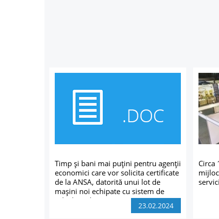
Timp și bani mai puțini pentru agenții
Circa 
economici care vor solicita certificate
mijloc
de la ANSA, datorită unui lot de
servic
mașini noi echipate cu sistem de
calcul modern
23.02.2024