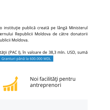
 instituție publică creată pe lângă Ministerul
rnului Republicii Moldova de către donatorii
ublicii Moldova.
ăţii (PAC I), în valoare de 38,3 mln. USD, sumă
Granturi până la 600.000 MDL
Noi facilități pentru
antreprenori