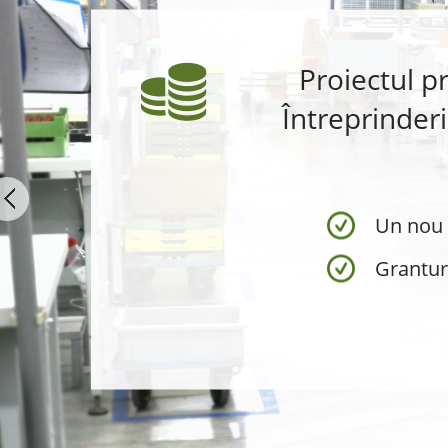
Proiectul p
Întreprinderil
Un nou 
Granturi