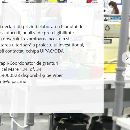
 neclarități privind elaborarea Planului de
 a afacerii, analiza de pre-eligibilitate,
 dosarului, examinarea acestuia și
rea ulterioară a proiectului investitional,
i să contactați echipa UIPAC/ODA
gapii/Coordonator de granturi
n cel Mare 134, of. 341
 69000528 disponibil și pe Viber
rant@uipac.md