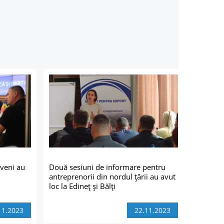
veni au
Două sesiuni de informare pentru
antreprenorii din nordul țării au avut
loc la Edineț și Bălți
11.2023
22.11.2023