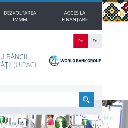
DEZVOLTAREA
ACCES LA
IMMM
FINANȚARE
Ro
En
I BĂNCII
ĂȚII
(UIPAC)