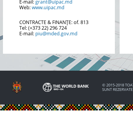
E-mail:
grant@uipac.md
Web:
www.uipac.md
CONTRACTE & FINANȚE:
of. 813
Tel: (+373
22) 296 724
E-mail:
piu@mded.gov.md
© 2015-2018 TOA
SUNT REZERVAT