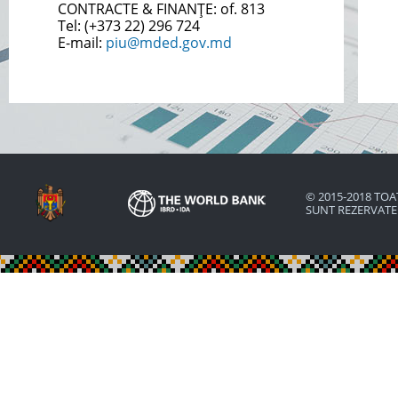
CONTRACTE & FINANȚE:
of. 813
Tel: (+373
22) 296 724
E-mail:
piu@mded.gov.md
© 2015-2018 TOA
SUNT REZERVAT