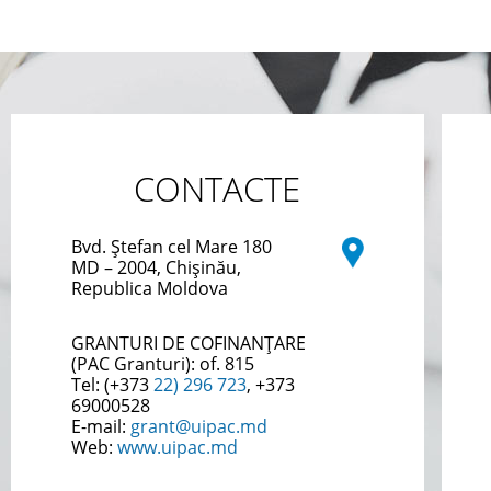
CONTACTE
Bvd. Ștefan cel Mare 180
MD – 2004, Chișinău,
Republica Moldova
GRANTURI DE COFINANȚARE
(PAC Granturi):
of. 815
Tel: (+373
22) 296 723
, +373
69000528
E-mail:
grant@uipac.md
Web:
www.uipac.md