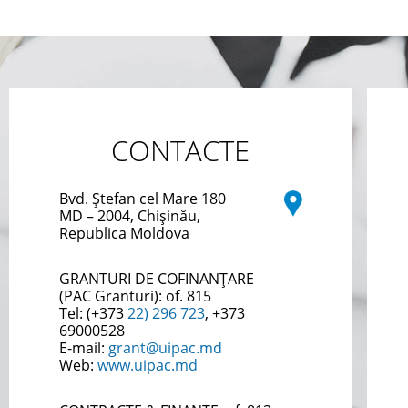
CONTACTE
Bvd. Ștefan cel Mare 180
MD – 2004, Chișinău,
Republica Moldova
GRANTURI DE COFINANȚARE
(PAC Granturi):
of. 815
Tel: (+373
22) 296 723
, +373
69000528
E-mail:
grant@uipac.md
Web:
www.uipac.md