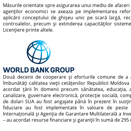
Măsurile orientate spre asigurarea unui mediu de afaceri f
agenților economici se axeaza pe implementarea reform
aplicării conceptului de ghișeu unic pe scară largă, re
controalelor, precum și extinderea capacităților siste
Licențiere printe altele.
Două decenii de cooperare şi eforturile comune de a a
îmbunătăţi calitatea vieţii cetăţenilor Republicii Moldova
acordat ţării în domenii precum sănătatea, educaţia, a
canalizare, guvernare electronică, protecţie socială, comp
de dolari SUA au fost angajate până în prezent în susţi
fiduciare au fost implementate în valoare de peste 
Internațională şi Agenţia de Garantare Multilaterală a Inve
– au acordat resurse financiare şi garanţii în sumă de 295 