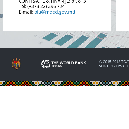
CONTRACTE & FINANȚE:
of. 813
Tel: (+373
22) 296 724
E-mail:
piu@mded.gov.md
© 2015-2018 TOA
SUNT REZERVAT