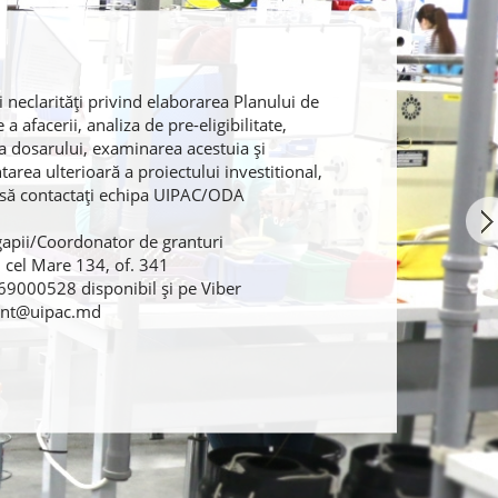
 neclarități privind elaborarea Planului de
 a afacerii, analiza de pre-eligibilitate,
 dosarului, examinarea acestuia și
rea ulterioară a proiectului investitional,
i să contactați echipa UIPAC/ODA
gapii/Coordonator de granturi
n cel Mare 134, of. 341
 69000528 disponibil și pe Viber
rant@uipac.md