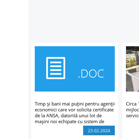
Timp și bani mai puțini pentru agenții
Circa 
economici care vor solicita certificate
mijloc
de la ANSA, datorită unui lot de
servic
mașini noi echipate cu sistem de
calcul modern
23.02.2024