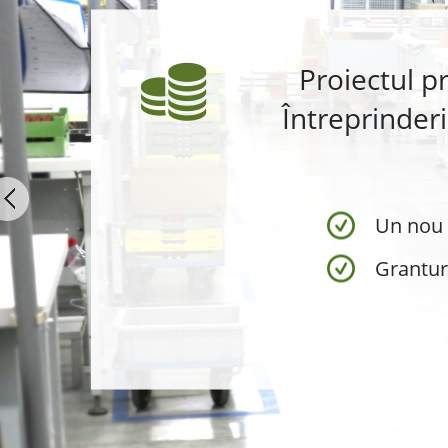
Proiectul p
Întreprinderil
Un nou 
Granturi