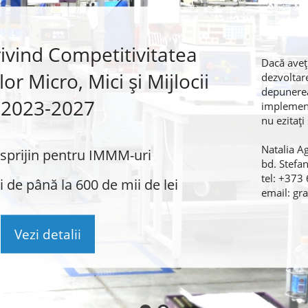
rivind Competitivitatea
Dacă aveți
or Micro, Mici și Mijlocii
dezvoltare
depunerea
2023-2027
implementa
nu ezitaț
Natalia A
sprijin pentru IMMM-uri
bd. Stefa
tel: +373
 de până la 600 de mii de lei
email: g
Vezi detalii