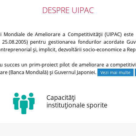
DESPRE UIPAC
 Mondiale de Ameliorare a Competitivităţii (UIPAC) este o
 25.08.2005) pentru gestionarea fondurilor acordate Guve
antreprenorial și, implicit, dezvoltării socio-economice a Rep
succes un prim-proiect pilot de ameliorare a competitivit
tare (Banca Mondială) și Guvernul Japoniei.
Vezi mai multe
Capacități
instituționale sporite