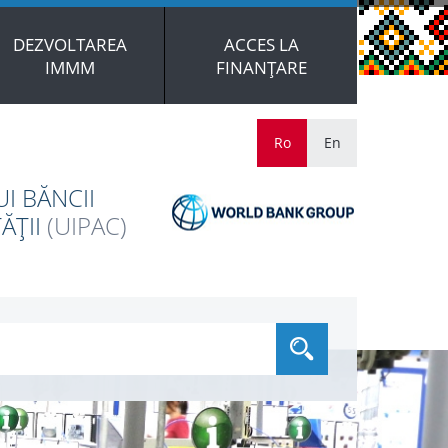
DEZVOLTAREA
ACCES LA
IMMM
FINANȚARE
Ro
En
I BĂNCII
ĂȚII
(UIPAC)