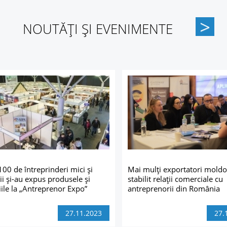
NOUTĂȚI ȘI EVENIMENTE
100 de întreprinderi mici și
Mai mulți exportatori moldo
ii și-au expus produsele și
stabilit relații comerciale cu
iile la „Antreprenor Expo”
antreprenorii din România
27.11.2023
27.