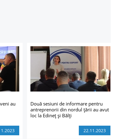
veni au
Două sesiuni de informare pentru
antreprenorii din nordul țării au avut
loc la Edineț și Bălți
11.2023
22.11.2023